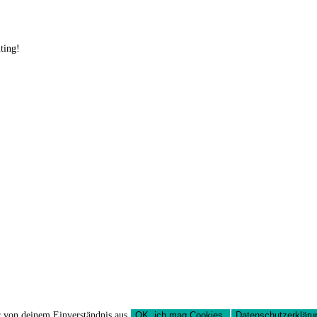
iting!
r von deinem Einverständnis aus.
OK, ich mag Cookies.
Datenschutzerkläru